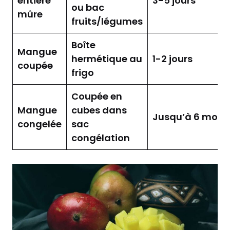
entière
3-5 jours
ou bac
mûre
fruits/légumes
Boîte
Mangue
hermétique au
1-2 jours
coupée
frigo
Coupée en
Mangue
cubes dans
Jusqu’à 6 mois
congelée
sac
congélation