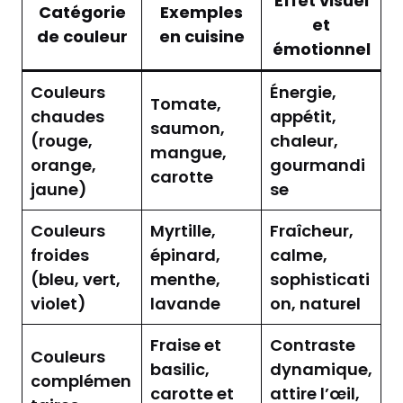
Effet visuel
Catégorie
Exemples
et
de couleur
en cuisine
émotionnel
Couleurs
Énergie,
Tomate,
chaudes
appétit,
saumon,
(rouge,
chaleur,
mangue,
orange,
gourmandi
carotte
jaune)
se
Couleurs
Myrtille,
Fraîcheur,
froides
épinard,
calme,
(bleu, vert,
menthe,
sophisticati
violet)
lavande
on, naturel
Fraise et
Contraste
Couleurs
basilic,
dynamique,
complémen
carotte et
attire l’œil,