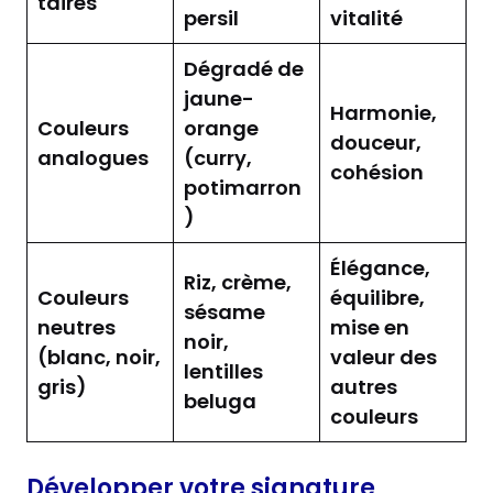
taires
persil
vitalité
Dégradé de
jaune-
Harmonie,
Couleurs
orange
douceur,
analogues
(curry,
cohésion
potimarron
)
Élégance,
Riz, crème,
Couleurs
équilibre,
sésame
neutres
mise en
noir,
(blanc, noir,
valeur des
lentilles
gris)
autres
beluga
couleurs
Développer votre signature