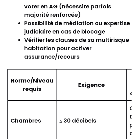
voter en AG (nécessite parfois
majorité renforcée)
Possibilité de médiation ou expertise
judiciaire en cas de blocage
Vérifier les clauses de sa multirisque
habitation pour activer
assurance/recours
S
Norme/Niveau
Exigence
requis
dé
Obl
tra
Chambres
≤ 30 décibels
pos
am