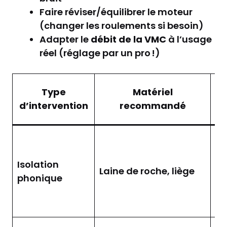
Faire réviser/équilibrer le moteur
(changer les roulements si besoin)
Adapter le
débit de la VMC
à l’usage
réel (réglage par un pro !)
D
Type
Matériel
d’intervention
recommandé
l
Ré
ef
Isolation
la
Laine de roche, liège
phonique
pr
de
de