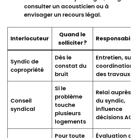
consulter un acousticien ou à
envisager un recours légal.
Quand le
Interlocuteur
Responsabilit
solliciter ?
Dès le
Entretien, suivi
Syndic de
constat du
coordination
copropriété
bruit
des travaux
Si le
Relai auprès
problème
Conseil
du syndic,
touche
syndical
influence
plusieurs
décisions AG
logements
Pour toute
Évaluation du