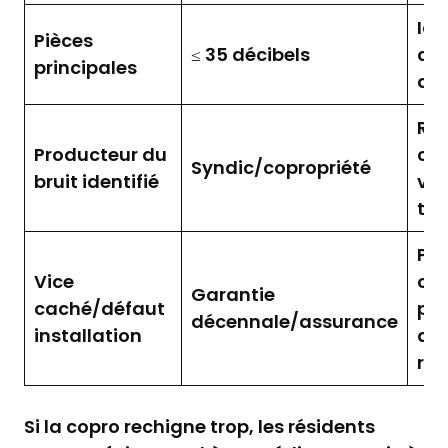
Ide
Pièces
≤ 35 décibels
d’i
principales
du 
Res
Producteur du
col
Syndic/copropriété
bruit identifié
vot
tr
Pri
Vice
ch
Garantie
caché/défaut
pot
décennale/assurance
installation
de
rép
Si la copro rechigne trop, les résidents