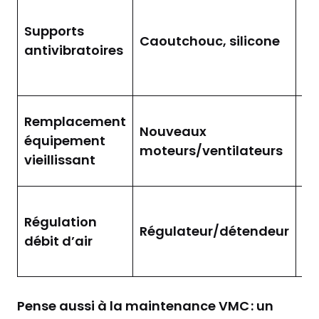
Am
vi
Supports
Caoutchouc, silicone
mo
antivibratoires
ré
i
So
Remplacement
Nouveaux
m
équipement
moteurs/ventilateurs
bi
vieillissant
si
Pa
Régulation
br
Régulateur/détendeur
débit d’air
fl
fo
Pense aussi à la maintenance VMC : un