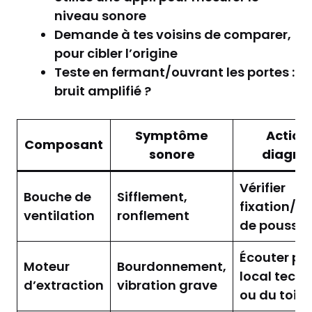
niveau sonore
Demande à tes voisins de comparer,
pour cibler l’origine
Teste en fermant/ouvrant les portes :
bruit amplifié ?
Symptôme
Action
Composant
sonore
diagnos
Vérifier
Bouche de
Sifflement,
fixation/p
ventilation
ronflement
de poussiè
Écouter pr
Moteur
Bourdonnement,
local tech
d’extraction
vibration grave
ou du toit