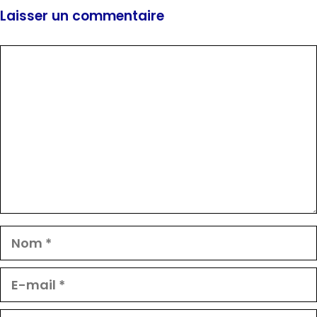
Laisser un commentaire
Commentaire
Nom
E-
mail