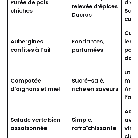
Purée de pois
d’ol
relevée d’épices
chiches
Sacl
Ducros
cum
Cuir
Aubergines
Fondantes,
lent
confites à l’ail
parfumées
pour
dou
Utili
Compotée
Sucré-salé,
mou
d’oignons et miel
riche en saveurs
Amo
l’aci
Assa
Salade verte bien
Simple,
ave
assaisonnée
rafraîchissante
vina
cidr