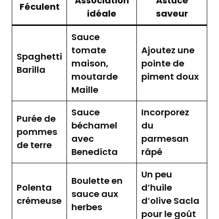
Association
Astuce
Féculent
idéale
saveur
Sauce
tomate
Ajoutez une
Spaghetti
maison,
pointe de
Barilla
moutarde
piment doux
Maille
Sauce
Incorporez
Purée de
béchamel
du
pommes
avec
parmesan
de terre
Benedicta
râpé
Un peu
Boulette en
Polenta
d’huile
sauce aux
crémeuse
d’olive Sacla
herbes
pour le goût