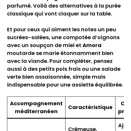
parfumé. Voilà des alternatives à la purée
classique qui vont claquer sur la table.
Et pour ceux qui aiment les notes un peu
sucrées-salées, une compotée d’oignons
avec un soupçon de miel et
Amora
moutarde se marie étonnamment bien
avec la viande. Pour compléter, pensez
aussi à des petits pois frais ou une salade
verte bien assaisonnée, simple mais
indispensable pour une assiette équilibrée.
Accompagnement
Con
Caractéristique
méditerranéen
prép
Ajou
Crémeuse,