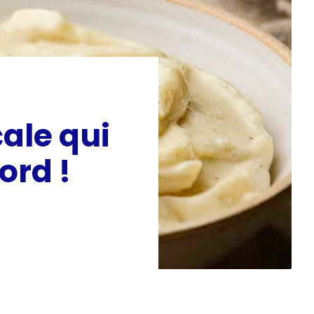
ale qui
ord !