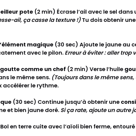
meilleur pote
(2 min) Écrase l’ail avec le sel dans
sse-ail, ça casse la texture !)
Tu dois obtenir un
 l’élément magique
(30 sec) Ajoute le jaune au c
catement avec le pilon.
Erreur à éviter : aller trop 
 à goutte comme un chef
(2 min) Verse l’huile
gou
dans le même sens.
(Toujours dans le même sens, c
 accélérer le rythme.
ique
(30 sec) Continue jusqu’à obtenir une
cons
rme et bien jaune doré.
Si ça rate, ajoute un autre 
Bol en terre cuite avec l’aïoli bien ferme, entouré 