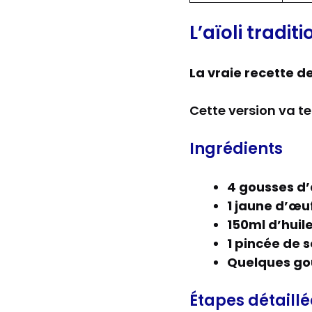
L’aïoli tradit
La vraie recette de
Cette version va te
Ingrédients
4 gousses d’
1 jaune d’œu
150ml d’huile
1 pincée de 
Quelques gou
Étapes détaillé