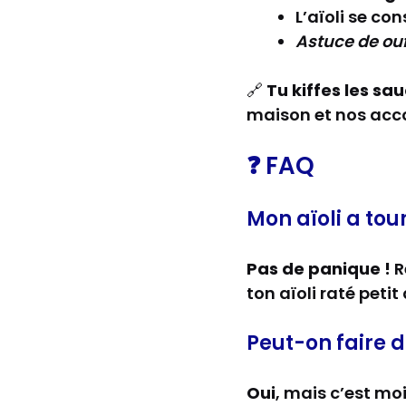
L’aïoli se co
Astuce de ouf
🔗
Tu kiffes les sa
maison et nos acco
❓ FAQ
Mon aïoli a tour
Pas de panique !
R
ton aïoli raté peti
Peut-on faire de
Oui
, mais c’est moi