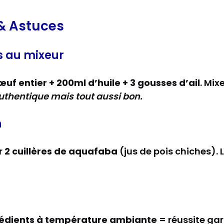
 & Astuces
s au mixeur
 œuf entier + 200ml d’huile + 3 gousses d’ail
. Mix
uthentique mais tout aussi bon.
n
r
2 cuillères de aquafaba
(jus de pois chiches). L
rédients à température ambiante
= réussite ga