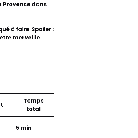
a Provence
dans
ué à faire. Spoiler :
cette
merveille
Temps
t
total
5 min