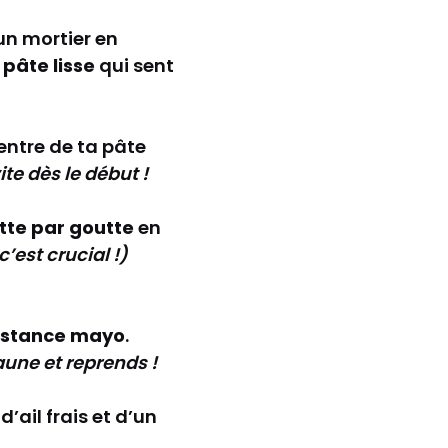
 un mortier en
e
pâte lisse
qui sent
entre de ta pâte
vite dès le début !
tte par goutte
en
’est crucial !)
istance mayo
.
jaune et reprends !
d’ail frais et d’un