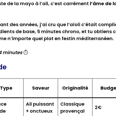
uste de la mayo à l’ail, c’est carrément
l’âme de l
nt des années, j’ai cru que l’aïoli c’était compliq
édients de base, 5 minutes chrono, et tu obtiens 
me n’importe quel plat en festin méditerranéen.
 4 minutes
⏱️
de
Type
Saveur
Originalité
Budge
uce
Ail puissant
Classique
2€
ide
+ onctueux
provençal