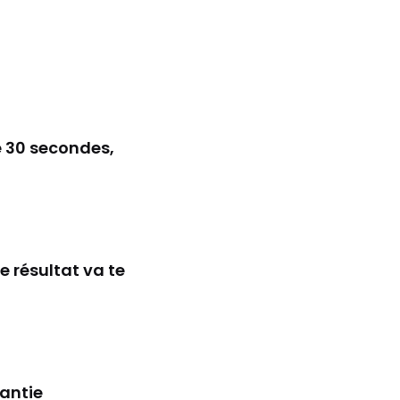
e 30 secondes,
e résultat va te
rantie