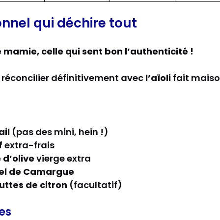
ionnel qui déchire tout
 mamie, celle qui sent bon l’authenticité !
 réconcilier définitivement avec
l’aïoli
fait maiso
ail
(pas des mini, hein !)
f
extra-frais
 d’olive
vierge extra
sel de Camargue
ttes de citron
(facultatif)
es