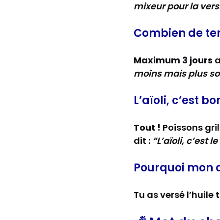
mixeur pour la versi
Combien de te
Maximum 3 jours
a
moins mais plus so
L’aïoli, c’est b
Tout !
Poissons gri
dit :
“L’aïoli, c’est l
Pourquoi mon aï
Tu as versé l’huile
t