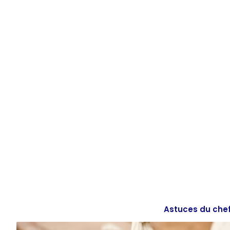
Aller
au
contenu
Astuces du che