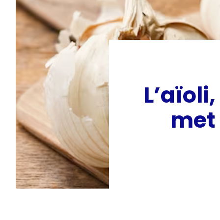
L’aïol
met 