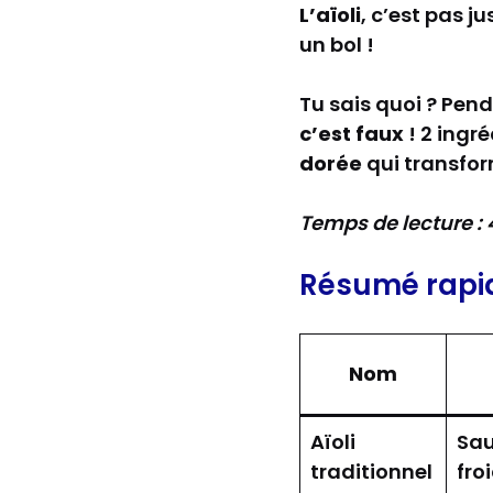
L’aïoli
, c’est pas j
un bol !
Tu sais quoi ? Penda
c’est faux
! 2 ingr
dorée
qui transfor
Temps de lecture :
Résumé rapi
Nom
Aïoli
Sa
traditionnel
fro