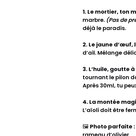
1. Le mortier, ton 
marbre.
(Pas de pre
déjà le paradis.
2. Le jaune d’œuf,
d’ail. Mélange déli
3. L’huile, goutte
tournant le pilon 
Après 30ml, tu peux
4. La montée mag
L’aïoli doit être fe
🖼️
Photo parfaite :
rameau d’olivier