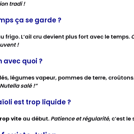
on tradi !
mps ça se garde ?
u frigo. L’ail cru devient plus fort avec le temps.
C
uvent !
on avec quoi ?
llés, légumes vapeur, pommes de terre, croûtons
e Nutella salé !”
oli est trop liquide ?
rop vite
au début.
Patience et régularité
, c’est le