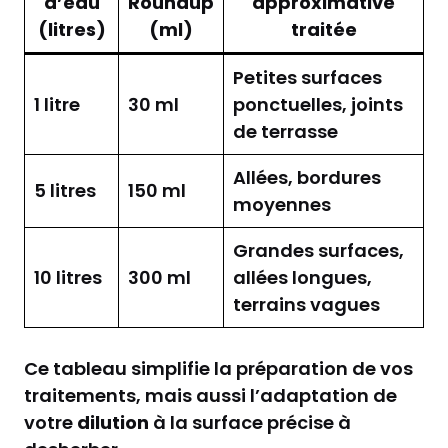
d’eau
Roundup
approximative
(litres)
(ml)
traitée
Petites surfaces
1 litre
30 ml
ponctuelles, joints
de terrasse
Allées, bordures
5 litres
150 ml
moyennes
Grandes surfaces,
10 litres
300 ml
allées longues,
terrains vagues
Ce tableau simplifie la préparation de vos
traitements, mais aussi l’adaptation de
votre
dilution
à la surface précise à