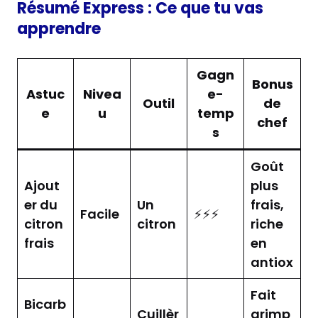
Résumé Express : Ce que tu vas
apprendre
Gagn
Bonus
Astuc
Nivea
e-
Outil
de
e
u
temp
chef
s
Goût
Ajout
plus
er du
Un
frais,
Facile
⚡⚡⚡
citron
citron
riche
frais
en
antiox
Fait
Bicarb
Cuillèr
grimp