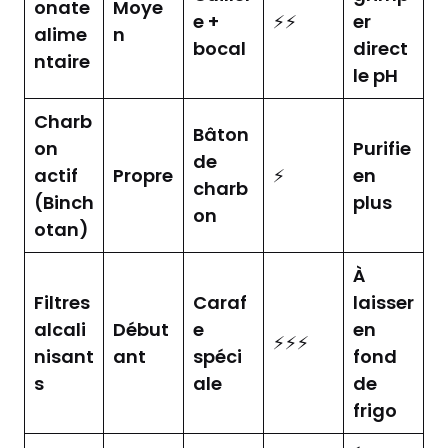
onate
Moye
e +
⚡⚡
er
alime
n
bocal
direct
ntaire
le pH
Charb
Bâton
on
Purifie
de
actif
Propre
⚡
en
charb
(Binch
plus
on
otan)
À
Filtres
Caraf
laisser
alcali
Début
e
en
⚡⚡⚡
nisant
ant
spéci
fond
s
ale
de
frigo