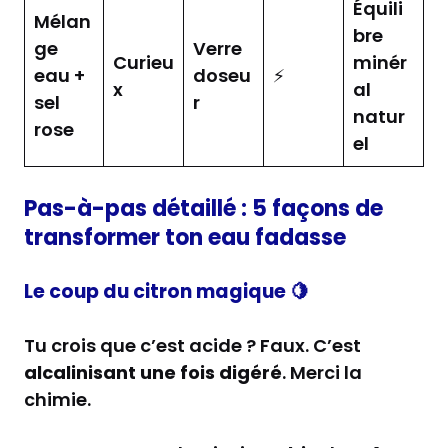
Équili
Mélan
bre
ge
Verre
Curieu
minér
eau +
doseu
⚡
x
al
sel
r
natur
rose
el
Pas-à-pas détaillé : 5 façons de
transformer ton eau fadasse
Le coup du citron magique
🍋
Tu crois que c’est acide ? Faux. C’est
alcalinisant une fois digéré
. Merci la
chimie.