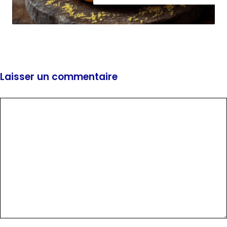
Laisser un commentaire
Commentaire